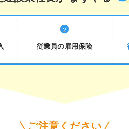
２
入
従業員の雇用保険
ご注意ください