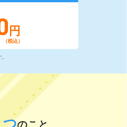
0
円
（税込）
す。
３
つ
のこと