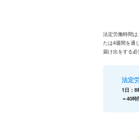
法定労働時間は
たは4週間を通
届け出をする必
法定
1日：8
＝40時