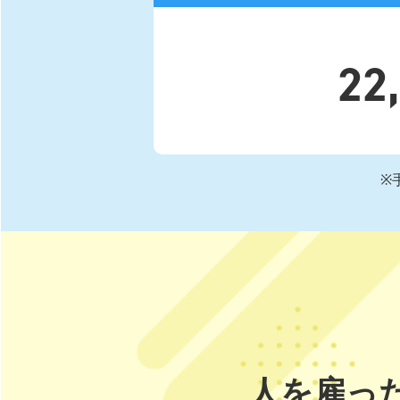
22
※
人を雇っ