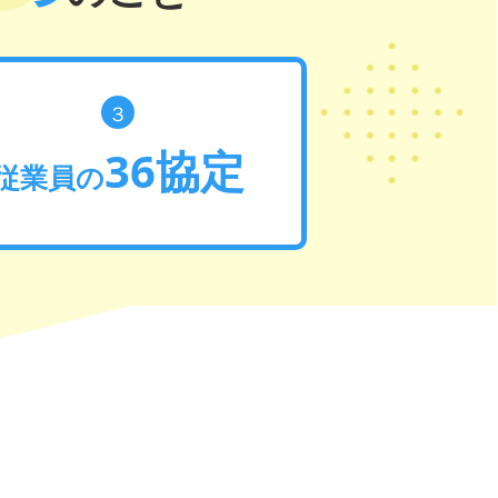
３
36協定
従業員の