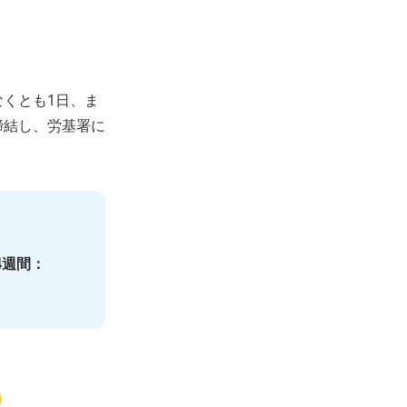
なくとも1日、ま
締結し、労基署に
4週間：